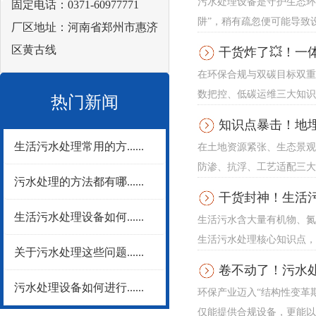
污水处理设备是守护生态环
固定电话：0371-60977771
阱”，稍有疏忽便可能导致
厂区地址：河南省郑州市惠济
区黄古线
干货炸了💥！一
在环保合规与双碳目标双重
数把控、低碳运维三大知识点
热门新闻
知识点暴击！地
生活污水处理常用的方......
在土地资源紧张、生态景观
防渗、抗浮、工艺适配三大
污水处理的方法都有哪......
干货封神！生活污
生活污水处理设备如何......
生活污水含大量有机物、氮
生活污水处理核心知识点，
关于污水处理这些问题......
卷不动了！污水处
污水处理设备如何进行......
环保产业迈入“结构性变革
仅能提供合规设备，更能以