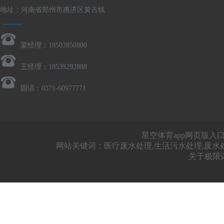
地址：河南省郑州市惠济区黄古线
梁经理：18503850880
王经理：18539292888
固话：0371-60977771
星空体育app网页版入口
网站关键词：医疗废水处理,生活污水处理,废水
关于极限