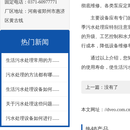
固定电话：0371-60977771
彻底维修。各类泵应定
厂区地址：河南省郑州市惠济
主要设备应有专门的卡
区黄古线
季污水处理应特别注意
的升级、工艺控制和水
热门新闻
行成本，降低设备维修
通过以上介绍，您知道
生活污水处理常用的方......
的使用寿命，使生活污
污水处理的方法都有哪......
上一篇：没有了
生活污水处理设备如何......
关于污水处理这些问题......
本文网址：
//dveo.com.cn
污水处理设备如何进行......
热销产品