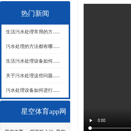
热门新闻
生活污水处理常用的方......
污水处理的方法都有哪......
生活污水处理设备如何......
关于污水处理这些问题......
污水处理设备如何进行......
星空体育app网