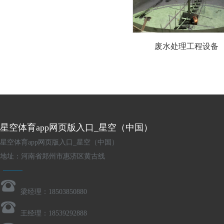
废水处理工程设备
星空体育app网页版入口_星空（中国）
星空体育app网页版入口_星空（中国）
地址：河南省郑州市惠济区黄古线
梁经理：18503850880
王经理：18539292888