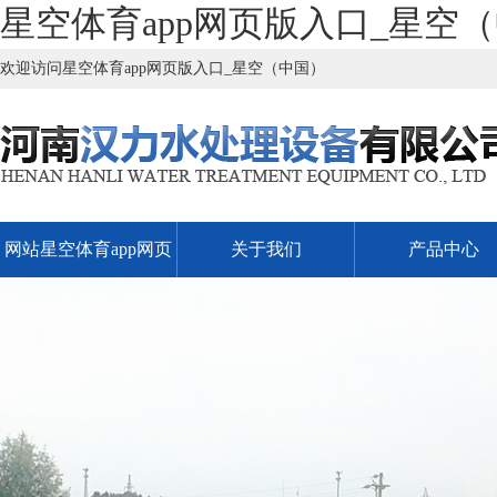
星空体育app网页版入口_星空
欢迎访问星空体育app网页版入口_星空（中国）
网站星空体育app网页
关于我们
产品中心
星空体育app网页
版入口_星空（中国）
口_星空（中国
气浮机
潜水搅拌机
污水处理设备配
污水沉淀池