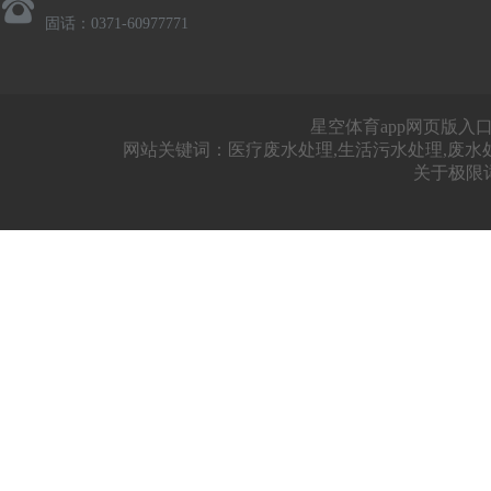
固话：0371-60977771
星空体育app网页版入口
网站关键词：医疗废水处理,生活污水处理,废水
关于极限