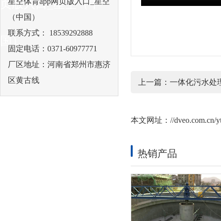
星空体育app网页版入口_星空
页版入口_星空（中
（中国）
联系方式： 18539292888
国）
固定电话：0371-60977771
厂区地址：河南省郑州市惠济
区黄古线
上一篇：
一体化污水处
本文网址：
//dveo.com.cn/y
热销产品