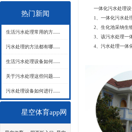
一体化污水处理设
热门新闻
1、一体化污水处理
2、生化池采纳生物
生活污水处理常用的方......
3、该污水处理一体
4、污水处理一体化
污水处理的方法都有哪......
生活污水处理设备如何......
关于污水处理这些问题......
污水处理设备如何进行......
星空体育app网