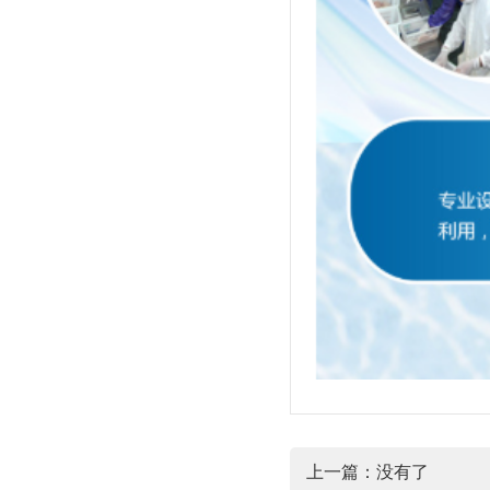
上一篇：没有了