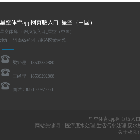
星空体育app网页版入口_星空（中国）
星空体育app网页版入口_星空（中国）
地址：河南省郑州市惠济区黄古线
梁经理：18503850880
王经理：18539292888
固话：0371-60977771
星空体育app网页版入口
网站关键词：医疗废水处理,生活污水处理,废水
关于极限