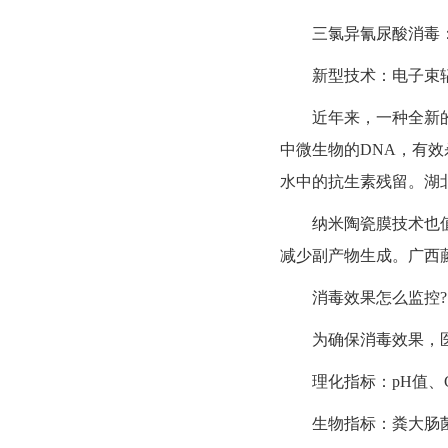
三氯异氰尿酸消毒：
新型技术：电子束辐
近年来，一种全新的消
中微生物的DNA，有
水中的抗生素残留。湖北
纳米陶瓷膜技术也值得
减少副产物生成。广西藤
消毒效果怎么监控?
为确保消毒效果，医
理化指标：pH值、C
生物指标：粪大肠菌