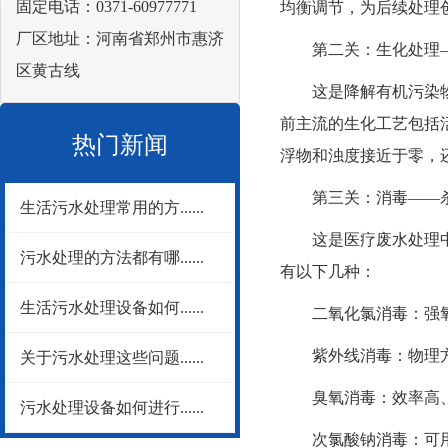
固定电话：0371-60977771
均衡调节，为后续处理
厂区地址：河南省郑州市惠济
第二关：生化处理——
区黄古线
这是降解有机污染物的
前主流的生化工艺包括
热门新闻
浮物和浊度接近于零，
第三关：消毒——杀灭
生活污水处理常用的方......
这是医疗废水处理中最
污水处理的方法都有哪......
有以下几种：
生活污水处理设备如何......
二氧化氯消毒：强氧化
紫外线消毒：物理方
关于污水处理这些问题......
臭氧消毒：效率高、
污水处理设备如何进行......
次氯酸钠消毒：可用