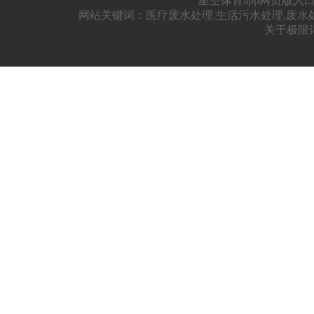
星空体育app网页版入口
网站关键词：医疗废水处理,生活污水处理,废水
关于极限