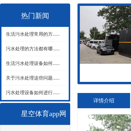
热门新闻
生活污水处理常用的方......
污水处理的方法都有哪......
生活污水处理设备如何......
关于污水处理这些问题......
污水处理设备如何进行......
详情介绍
星空体育app网