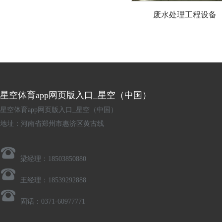
废水处理工程设备
星空体育app网页版入口_星空（中国）
星空体育app网页版入口_星空（中国）
地址：河南省郑州市惠济区黄古线
梁经理：18503850880
王经理：18539292888
固话：0371-60977771