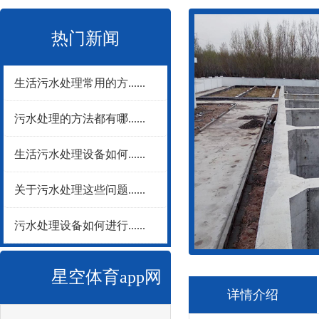
热门新闻
生活污水处理常用的方......
污水处理的方法都有哪......
生活污水处理设备如何......
关于污水处理这些问题......
污水处理设备如何进行......
星空体育app网
详情介绍