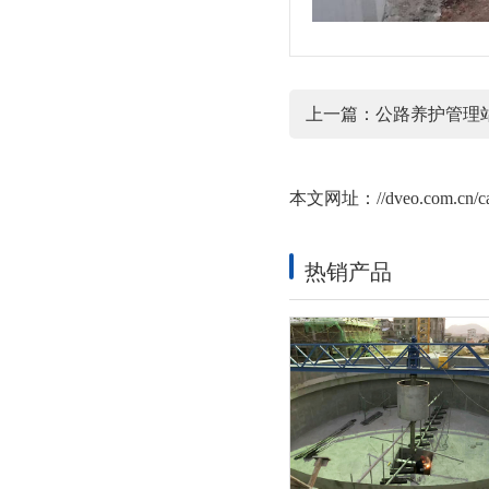
上一篇：
公路养护管理
本文网址：
//dveo.com.cn/c
热销产品