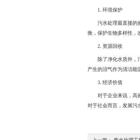
1. 环境保护
污水处理最直接的效益
衡，保护生物多样性，
2. 资源回收
除了净化水质外，污水
产生的沼气作为清洁能
3. 经济价值
对于企业来说，高效的
对于社会而言，发展污