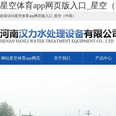
星空体育app网页版入口_星空
欢迎访问星空体育app网页版入口_星空（中国）
网站星空体育app网页
关于我们
产品中心
星空体育app网页
版入口_星空（中国）
口_星空（中国
气浮机
潜水搅拌机
污水处理设备配
污水沉淀池