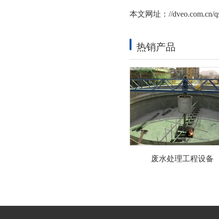
本文网址：
//dveo.com.cn/q
热销产品
废水处理工程设备