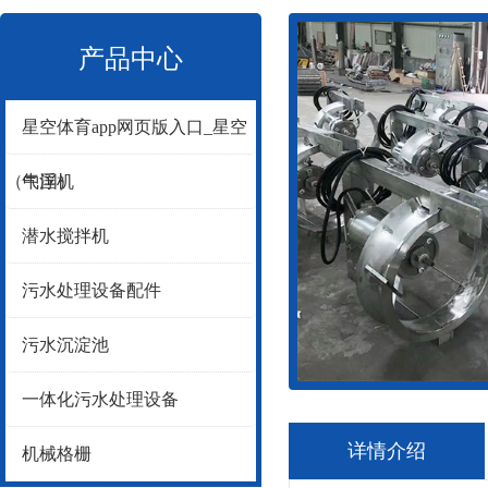
产品中心
星空体育app网页版入口_星空
（中国）
气浮机
潜水搅拌机
污水处理设备配件
污水沉淀池
一体化污水处理设备
详情介绍
机械格栅