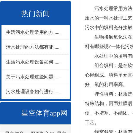
污水处理常用方法：生
热门新闻
废水的一种水处理工艺
污水中的填料充分接触
生活污水处理常用的方......
生物接触氧化法在应用
料有哪些呢?
一体化污
污水处理的方法都有哪......
水处理中的填料有组
生活污水处理设备如何......
组合填料：是在软性
心绳组成。填料单元直径
关于污水处理这些问题......
好，氧的利用率高。
污水处理设备如何进行......
弹性填料：材质选用
特殊结构，因而挂膜后
星空体育app网
便，不堵塞、不结团。
工艺。
蜂窝斜管：材质有聚