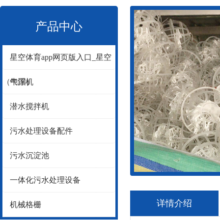
产品中心
星空体育app网页版入口_星空
（中国）
气浮机
潜水搅拌机
污水处理设备配件
污水沉淀池
一体化污水处理设备
详情介绍
机械格栅