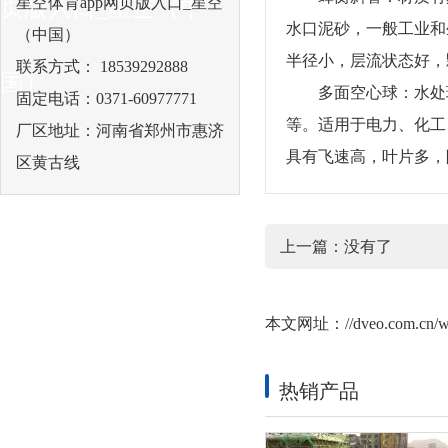
星空体育app网页版入口_星空
页版入口_星空（中
水口泥砂，一般工业和
（中国）
半径小，层流状态好，
联系方式： 18539292888
国）
多面空心球：水处理
固定电话：0371-60977771
等。适用于电力、化工
厂区地址：河南省郑州市惠济
具有飞速高，叶片多，
区黄古线
上一篇：没有了
本文网址：
//dveo.com.cn/w
热销产品