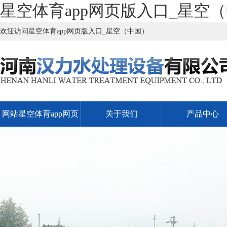
星空体育app网页版入口_星空
欢迎访问星空体育app网页版入口_星空（中国）
网站星空体育app网页
关于我们
产品中心
星空体育app网页
版入口_星空（中国）
口_星空（中国
气浮机
潜水搅拌机
污水处理设备配
污水沉淀池