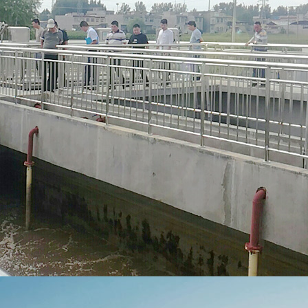
一体化污水处理
机械格栅