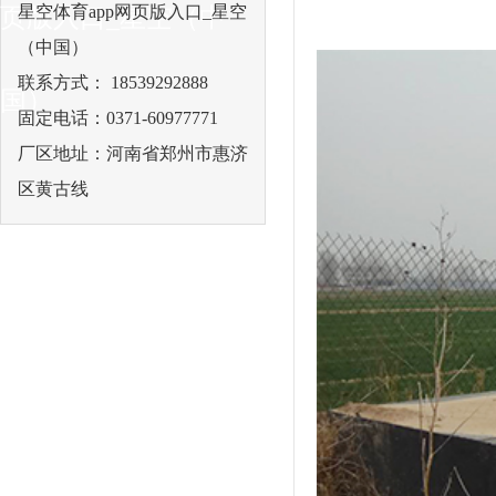
星空体育app网页版入口_星空
页版入口_星空（中
（中国）
联系方式： 18539292888
国）
固定电话：0371-60977771
厂区地址：河南省郑州市惠济
区黄古线