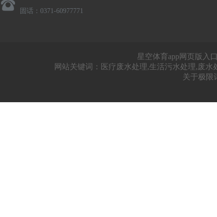
固话：0371-60977771
星空体育app网页版入口
网站关键词：医疗废水处理,生活污水处理,废水
关于极限