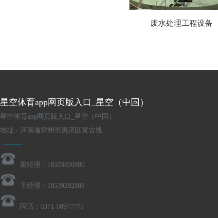
废水处理工程设备
星空体育app网页版入口_星空（中国）
星空体育app网页版入口_星空（中国）
地址：河南省郑州市惠济区黄古线
梁经理：18503850880
王经理：18539292888
固话：0371-60977771