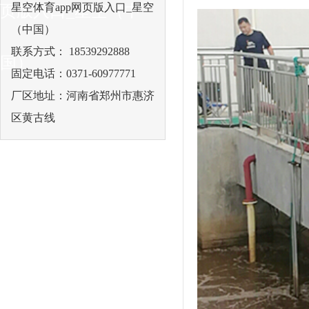
星空体育app网页版入口_星空
页版入口_星空（中
（中国）
联系方式： 18539292888
国）
固定电话：0371-60977771
厂区地址：河南省郑州市惠济
区黄古线