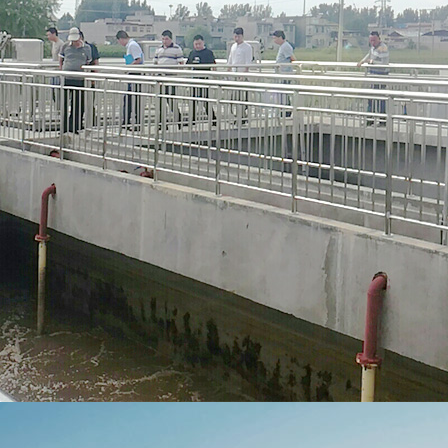
一体化污水处理
机械格栅